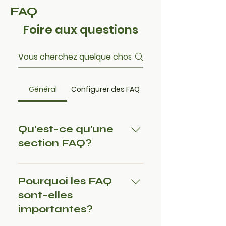
FAQ
Foire aux questions
Général
Configurer des FAQ
Qu'est-ce qu'une
section FAQ?
Une section FAQ peut être
utilisée pour répondre
Pourquoi les FAQ
rapidement aux questions
sont-elles
fréquemment posées sur votre
importantes?
entreprise. Par exemple,