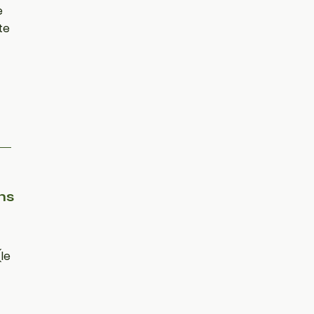
e
te
ns
(le